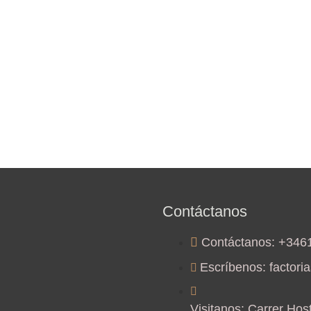
Contáctanos
Contáctanos:
+346
Escríbenos:
factori
Visitanos:
Carrer Host