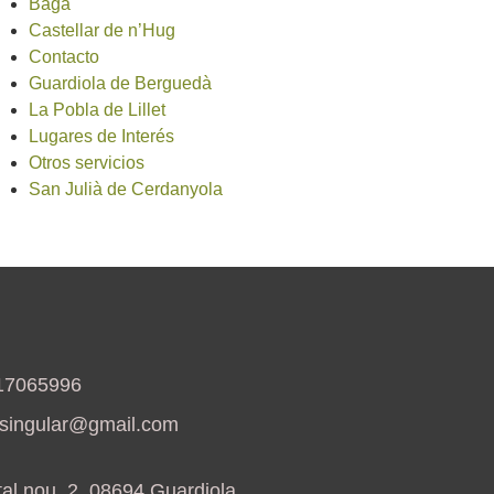
Bagá
Castellar de n’Hug
Contacto
Guardiola de Berguedà
La Pobla de Lillet
Lugares de Interés
Otros servicios
San Julià de Cerdanyola
17065996
asingular@gmail.com
al nou, 2, 08694 Guardiola